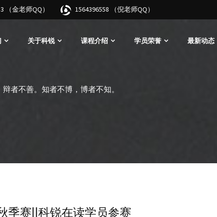
3683 （金老师QQ）
1564396558 （倪老师QQ）
们
关于科锐
课程介绍
学员荣誉
最新动态
，辩者不善。知者不博，博者不知。
F秋季赛||科锐在读学员参赛