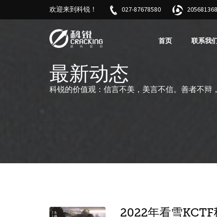
欢迎来到科锐！
027-87678580
205681
首页
联系我
最新动态
科锐的价值观：信言不美，美言不信。善者不辩
2022年看雪KCT