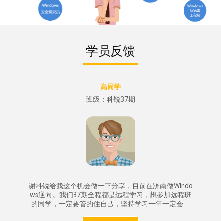
学员反馈
高同学
万振东
班级：科锐37期
班级：科锐38期
谢科锐给我这个机会做一下分享，目前在济南做Windo
⾸先感恩学校的所有老师们，我是 37、38 班的学员万
ws逆向。我们37期全程都是远程学习，想参加远程班
振东，在科锐学习的⼀年多里让我感受到科锐是真的
的同学，一定要管的住自己，坚持学习一年一定会有
为学生着想，无论是从课程安排还是作业讲解⽼师都
很细心，对每个同学的提问都会认真的回答，我顺利
质的飞跃。如果是在家学习一定要开辟出一个学习