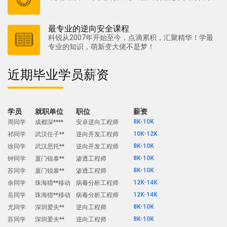
最专业的逆向安全课程
12K-14K
牛同学
北京36****
科锐从2007年开始至今，点滴累积，汇聚精华！学最
病毒分析工程师
专业的知识，萌新变大佬不是梦！
14K-16K
余同学
北京36****
病毒分析工程师
11K-13K
胡同学
珠海36****
病毒分析工程师
近期毕业学员薪资
13K-15K
杨同学
杭州弘****
逆向开发工程师
12K-14K
黎同学
深圳安****
逆向开发工程师
14K-16K
付同学
深圳朗****
逆向工程师
8K-10K
周同学
成都深****
安卓逆向工程师
学员
就职单位
职位
薪资
10K-12K
祁同学
武汉任子**
逆向开发工程师
8K-10K
徐同学
武汉思托**
逆向开发工程师
8K-10K
钟同学
厦门锐泰**
渗透工程师
8K-10K
苏同学
厦门锐泰**
渗透工程师
12K-14K
余同学
珠海猎**移动
病毒分析工程师
12K-14K
岳同学
珠海猎**移动
病毒分析工程师
8K-10K
尤同学
深圳爱夫**
逆向工程师
8K-10K
苏同学
深圳爱夫**
逆向工程师
8K-10K
严同学
烽火****旭
逆向工程师