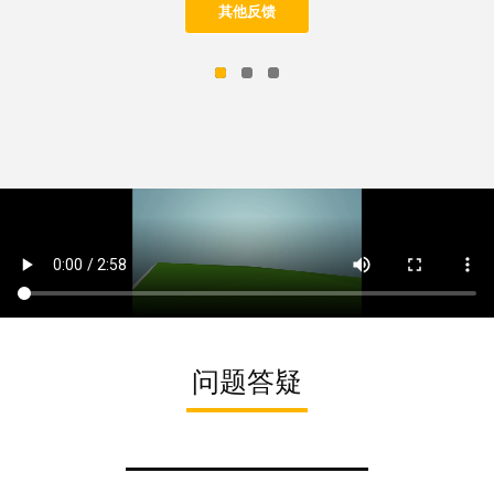
区，学习和娱乐分开。培养好习惯以后，你坐到学习
的从科锐38班3阶段毕业了，毕业后，在学校的推荐
其他反馈
其他反馈
区就会想着学习，不建议用写作业的电脑打游戏，这
下，已经顺利的入职了⼀家武汉的安全公司，感谢科
样会消耗你的意志力，学习已经很辛苦了，不要再内
锐的所有的老师们，没有你们的教导就没有我的今
耗啦。老师要求很严格，这是好事，对学员们负责。
天。感恩！！！
科锐的三大讲师功力深厚，讲课各有特色，不懂就去
问，老师们都会耐心解答。
问题答疑